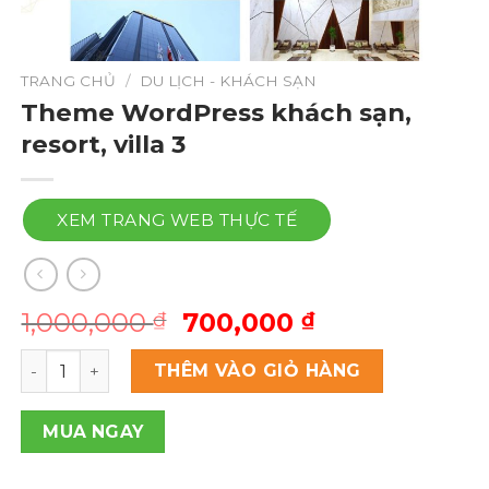
TRANG CHỦ
/
DU LỊCH - KHÁCH SẠN
Theme WordPress khách sạn,
resort, villa 3
XEM TRANG WEB THỰC TẾ
Giá
Giá
1,000,000
700,000
₫
₫
gốc
hiện
Theme Wordpress khách sạn, resort, villa 3 số lượng
là:
tại
THÊM VÀO GIỎ HÀNG
1,000,000 ₫.
là:
700,000 ₫.
MUA NGAY