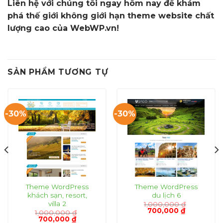
Liên hệ với chúng tôi ngay hôm nay để khám
phá thế giới không giới hạn theme website chất
lượng cao của WebWP.vn!
SẢN PHẨM TƯƠNG TỰ
-30%
-30%
Theme WordPress
Theme WordPress
khách sạn, resort,
du lịch 6
villa 2
1,000,000
₫
Giá
Giá
700,000
₫
1,000,000
₫
gốc
hiện
Giá
Giá
700,000
₫