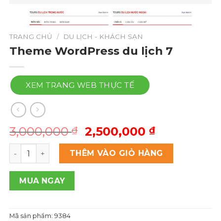
TRANG CHỦ
/
DU LỊCH - KHÁCH SẠN
Theme WordPress du lịch 7
XEM TRANG WEB THỰC TẾ
Giá
Giá
3,000,000
2,500,000
₫
₫
gốc
hiện
Theme Wordpress du lịch 7 số lượng
là:
tại
THÊM VÀO GIỎ HÀNG
3,000,000 ₫.
là:
2,500,000 
MUA NGAY
Mã sản phẩm:
9384