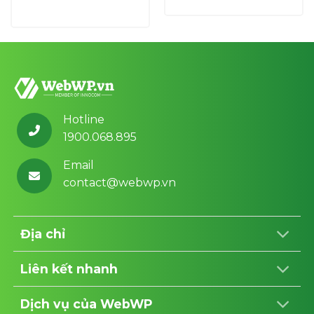
là:
tại
gốc
hiện
1,000,000 ₫.
là:
là:
tại
₫.
700,000 ₫.
1,000,000 ₫.
là:
700,000 ₫.
Hotline
1900.068.895
Email
contact@webwp.vn
Địa chỉ
Liên kết nhanh
Dịch vụ của WebWP