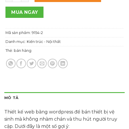
1,000,000 ₫.
là:
700,000 ₫.
MUA NGAY
Mã sản phẩm:
9154-2
Danh mục:
Kiến trúc - Nội thất
Thẻ:
bán hàng
MÔ TẢ
Thiết kế web bằng wordpress để bán thiết bị vệ
sinh mà không nhàm chán và thu hút người truy
cập. Dưới đây là một số gợi ý: