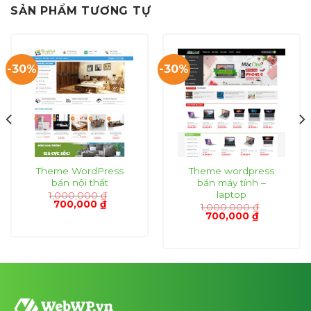
SẢN PHẨM TƯƠNG TỰ
-30%
-30%
Theme WordPress
Theme wordpress
bán nội thất
bán máy tính –
laptop
1,000,000
₫
Giá
Giá
700,000
₫
1,000,000
₫
gốc
hiện
Giá
Giá
700,000
₫
là:
tại
gốc
hiện
1,000,000 ₫.
là:
là:
tại
₫.
700,000 ₫.
1,000,000 ₫.
là:
700,000 ₫.