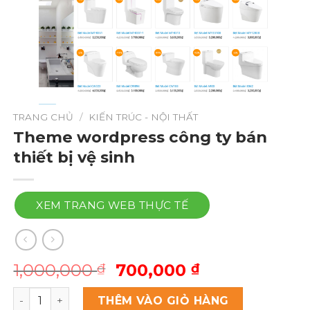
TRANG CHỦ
/
KIẾN TRÚC - NỘI THẤT
Theme wordpress công ty bán
thiết bị vệ sinh
XEM TRANG WEB THỰC TẾ
Giá
Giá
1,000,000
700,000
₫
₫
gốc
hiện
Theme wordpress công ty bán thiết bị vệ sinh số lượng
là:
tại
THÊM VÀO GIỎ HÀNG