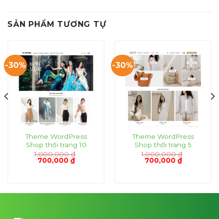
SẢN PHẨM TƯƠNG TỰ
-30%
-30%
Theme WordPress
Theme WordPress
Shop thời trang 10
Shop thời trang 5
1,000,000
₫
1,000,000
₫
Giá
Giá
Giá
Giá
700,000
₫
700,000
₫
gốc
hiện
gốc
hiện
là:
tại
là:
tại
1,000,000 ₫.
là:
1,000,000 ₫.
là:
₫.
700,000 ₫.
700,000 ₫.