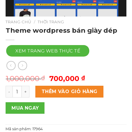
TRANG CHỦ
/
THỜI TRANG
Theme wordpress bán giày dép
XEM TRANG WEB THỰC TẾ
Giá
Giá
1,000,000
700,000
₫
₫
gốc
hiện
Theme wordpress bán giày dép số lượng
là:
tại
THÊM VÀO GIỎ HÀNG
1,000,000 ₫.
là:
700,000 ₫.
MUA NGAY
Mã sản phẩm:
17964