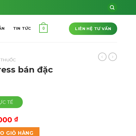
LIÊN HỆ TƯ VẤN
0
ẪN
TIN TỨC
 THUỐC
ess bán đặc
ỰC TẾ
Giá
,000
₫
hiện
sản số lượng
tại
O GIỎ HÀNG