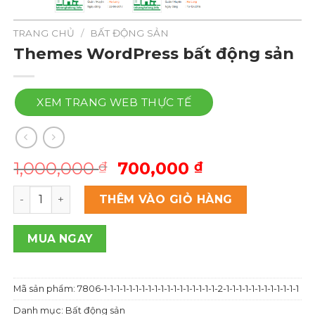
TRANG CHỦ
/
BẤT ĐỘNG SẢN
Themes WordPress bất động sản
XEM TRANG WEB THỰC TẾ
Giá
Giá
1,000,000
700,000
₫
₫
gốc
hiện
Themes Wordpress bất động sản số lượng
là:
tại
THÊM VÀO GIỎ HÀNG
1,000,000 ₫.
là:
700,000 ₫.
MUA NGAY
Mã sản phẩm:
7806-1-1-1-1-1-1-1-1-1-1-1-1-1-1-1-1-1-1-2-1-1-1-1-1-1-1-1-1-1-1-1
Danh mục:
Bất động sản