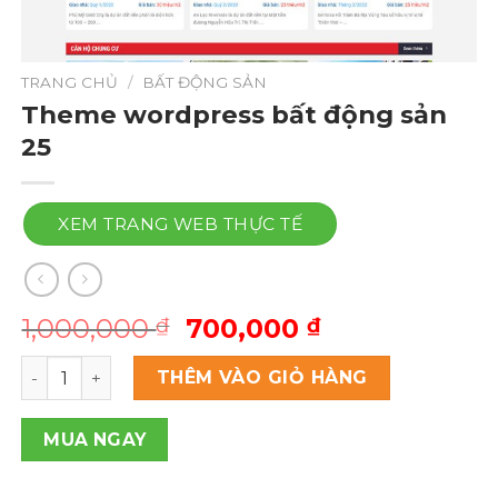
TRANG CHỦ
/
BẤT ĐỘNG SẢN
Theme wordpress bất động sản
25
XEM TRANG WEB THỰC TẾ
Giá
Giá
1,000,000
700,000
₫
₫
gốc
hiện
Theme wordpress bất động sản 25 số lượng
là:
tại
THÊM VÀO GIỎ HÀNG
1,000,000 ₫.
là:
700,000 ₫.
MUA NGAY