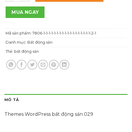
1,000,000 ₫.
là:
700,000 ₫.
MUA NGAY
Mã sản phẩm:
7806-1-1-1-1-1-1-1-1-1-1-1-1-1-1-1-1-1-1-2-1
Danh mục:
Bất động sản
Thẻ:
bất động sản
MÔ TẢ
Themes WordPress bất động sản 029