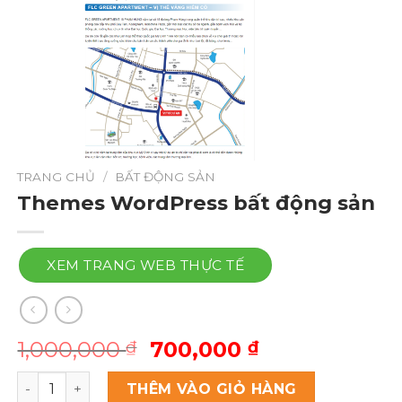
TRANG CHỦ
/
BẤT ĐỘNG SẢN
Themes WordPress bất động sản
XEM TRANG WEB THỰC TẾ
Giá
Giá
1,000,000
700,000
₫
₫
gốc
hiện
Themes Wordpress bất động sản số lượng
là:
tại
THÊM VÀO GIỎ HÀNG