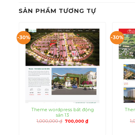
SẢN PHẨM TƯƠNG TỰ
-30%
-30%
g
Theme wordpress bất động
Them
sản 13
á
Giá
Giá
1,000,000
₫
700,000
₫
1,
ện
gốc
hiện
là:
tại
1,000,000 ₫.
là: