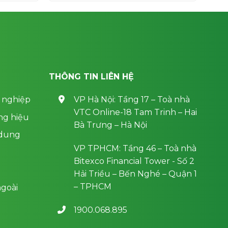
700,000 ₫.
700,000 ₫.
THÔNG TIN LIÊN HỆ
 nghiệp
VP Hà Nội: Tầng 17 – Toà nhà
VTC Online-18 Tam Trinh – Hai
ng hiệu
Bà Trưng – Hà Nội
 dung
VP TPHCM: Tầng 46 – Toà nhà
Bitexco Financial Tower - Số 2
Hải Triều – Bến Nghé – Quận 1
– TPHCM
goài
1900.068.895