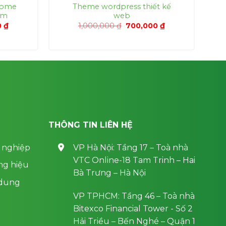
some
Theme wordpress thiết kế
ềm
web
Giá
Giá
Giá
0
₫
1,000,000
₫
700,000
₫
hiện
gốc
hiện
tại
là:
tại
0 ₫.
là:
1,000,000 ₫.
là:
700,000 ₫.
700,000 ₫.
THÔNG TIN LIÊN HỆ
 nghiệp
VP Hà Nội: Tầng 17 – Toà nhà
VTC Online-18 Tam Trinh – Hai
ng hiệu
Bà Trưng – Hà Nội
 dung
VP TPHCM: Tầng 46 – Toà nhà
Bitexco Financial Tower - Số 2
Hải Triều – Bến Nghé – Quận 1