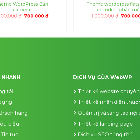
heme WordPress Bán
Theme wordpress flat
camera
bán code – phần m
Giá
Giá
Giá
000,000
₫
700,000
₫
1,000,000
₫
700,00
gốc
hiện
gốc
là:
tại
là:
1,000,000 ₫.
là:
1,000,00
700,000 ₫.
T NHANH
DỊCH VỤ CỦA WebWP
g tôi
Thiết kế website chuyên
dụng
Thiết kế nhận diện thươ
 khách hàng
Quản trị và sáng tạo nội
iêu biểu
Thiết kế landing page
 Tin tức
Dịch vụ SEO tổng thể