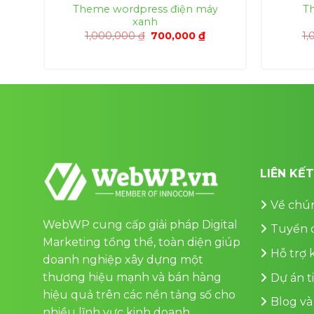
Theme wordpress điện máy
T
xanh
á
Giá
Giá
1,000,000
₫
700,000
₫
1,
ện
gốc
hiện
là:
tại
1,000,000 ₫.
là:
0,000 ₫.
700,000 ₫.
LIÊN KẾ
Về chún
WebWP cung cấp giải pháp Digital
Tuyển 
Marketing tổng thể, toàn diện giúp
Hỗ trợ
doanh nghiệp xây dựng một
thương hiệu mạnh và bán hàng
Dự án t
hiệu quả trên các nền tảng số cho
Blog và
nhiều lĩnh vực kinh doanh