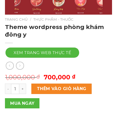
TRANG CHỦ
/
THỰC PHẨM - THUỐC
Theme wordpress phòng khám
đông y
XEM TRANG WEB THỰC TẾ
Giá
Giá
1,000,000
700,000
₫
₫
gốc
hiện
Theme wordpress phòng khám đông y số lượng
là:
tại
THÊM VÀO GIỎ HÀNG
1,000,000 ₫.
là:
700,000 ₫.
MUA NGAY