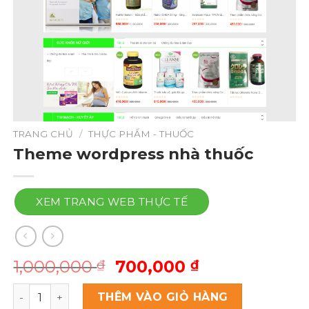
TRANG CHỦ
/
THỰC PHẨM - THUỐC
Theme wordpress nhà thuốc
XEM TRANG WEB THỰC TẾ
Giá
Giá
1,000,000
700,000
₫
₫
gốc
hiện
Theme wordpress nhà thuốc số lượng
là:
tại
THÊM VÀO GIỎ HÀNG