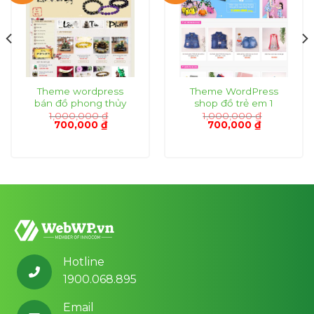
Theme wordpress
Theme WordPress
bán đồ phong thủy
shop đồ trẻ em 1
1,000,000
₫
1,000,000
₫
Giá
Giá
Giá
Giá
700,000
₫
700,000
₫
gốc
hiện
gốc
hiện
là:
tại
là:
tại
1,000,000 ₫.
là:
1,000,000 ₫.
là:
₫.
700,000 ₫.
700,000 ₫.
Hotline
1900.068.895
Email