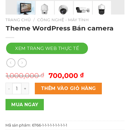
TRANG CHỦ
/
CÔNG NGHỆ - MÁY TÍNH
Theme WordPress Bán camera
XEM TRANG WEB THỰC TẾ
Giá
Giá
1,000,000
700,000
₫
₫
gốc
hiện
Theme Wordpress Bán camera số lượng
là:
tại
THÊM VÀO GIỎ HÀNG
1,000,000 ₫.
là:
700,000 ₫.
MUA NGAY
Mã sản phẩm:
6766-1-1-1-1-1-1-1-1-1-1