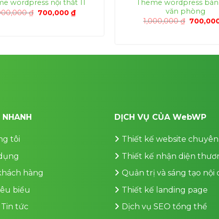
Theme wordpress bán
e wordpress nội thất 11
văn phòng
Giá
Giá
000,000
₫
700,000
₫
gốc
hiện
Giá
1,000,000
₫
700,00
là:
tại
gốc
1,000,000 ₫.
là:
là:
700,000 ₫.
1,000,00
T NHANH
DỊCH VỤ CỦA WebWP
g tôi
Thiết kế website chuyên
dụng
Thiết kế nhận diện thươ
 khách hàng
Quản trị và sáng tạo nội
iêu biểu
Thiết kế landing page
 Tin tức
Dịch vụ SEO tổng thể