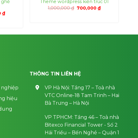
 ghế
Theme wordpress kiến trúc 01
Giá
Giá
1,000,000
₫
700,000
₫
gốc
hiện
Giá
0
₫
là:
tại
hiện
1,000,000 ₫.
là:
tại
700,000 ₫.
0 ₫.
là:
700,000 ₫.
THÔNG TIN LIÊN HỆ
 nghiệp
VP Hà Nội: Tầng 17 – Toà nhà
VTC Online-18 Tam Trinh – Hai
ng hiệu
Bà Trưng – Hà Nội
 dung
VP TPHCM: Tầng 46 – Toà nhà
Bitexco Financial Tower - Số 2
Hải Triều – Bến Nghé – Quận 1