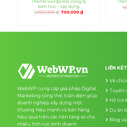
Theme wordpress công ty
Them
kiến trúc – xây dựng
1,
á
Giá
Giá
1,000,000
₫
700,000
₫
ện
gốc
hiện
là:
tại
1,000,000 ₫.
là:
0,000 ₫.
700,000 ₫.
LIÊN KẾ
Về chún
WebWP cung cấp giải pháp Digital
Tuyển 
Marketing tổng thể, toàn diện giúp
Hỗ trợ
doanh nghiệp xây dựng một
thương hiệu mạnh và bán hàng
Dự án t
hiệu quả trên các nền tảng số cho
Blog và
nhiều lĩnh vực kinh doanh