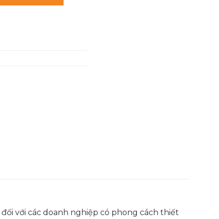
,000 ₫.
là:
900,000 ₫.
 đối với các doanh nghiệp có phong cách thiết