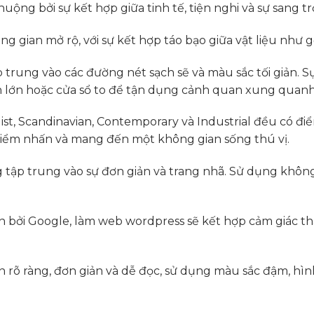
uộng bởi sự kết hợp giữa tinh tế, tiện nghi và sự sang t
 gian mở rộ, với sự kết hợp táo bạo giữa vật liệu như gỗ,
p trung vào các đường nét sạch sẽ và màu sắc tối giản. 
nh lớn hoặc cửa sổ to để tận dụng cảnh quan xung quanh
, Scandinavian, Contemporary và Industrial đều có điểm 
 điểm nhấn và mang đến một không gian sống thú vị.
tập trung vào sự đơn giản và trang nhã. Sử dụng không 
n bởi Google, làm web wordpress sẽ kết hợp cảm giác tha
ện rõ ràng, đơn giản và dễ đọc, sử dụng màu sắc đậm, hìn