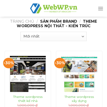
Skip
to
content
TRANG CHỦ
/
SẢN PHẨM BRAND
/
THEME
WORDPRESS NỘI THẤT - KIẾN TRÚC
-30%
-30%
Theme wordpress
Theme wordpress
thiết kế nhà
xây dựng
1,000,000
₫
1,000,000
₫