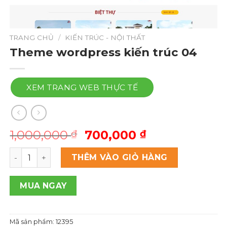
TRANG CHỦ
/
KIẾN TRÚC - NỘI THẤT
Theme wordpress kiến trúc 04
XEM TRANG WEB THỰC TẾ
Giá
Giá
1,000,000
700,000
₫
₫
gốc
hiện
Theme wordpress kiến trúc 04 số lượng
là:
tại
THÊM VÀO GIỎ HÀNG
1,000,000 ₫.
là:
700,000 ₫.
MUA NGAY
Mã sản phẩm:
12395