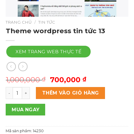
TRANG CHỦ
/
TIN TỨC
Theme wordpress tin tức 13
XEM TRANG WEB THỰC TẾ
Giá
Giá
1,000,000
700,000
₫
₫
gốc
hiện
Theme wordpress tin tức 13 số lượng
là:
tại
THÊM VÀO GIỎ HÀNG
1,000,000 ₫.
là:
700,000 ₫.
MUA NGAY
Mã sản phẩm:
14230