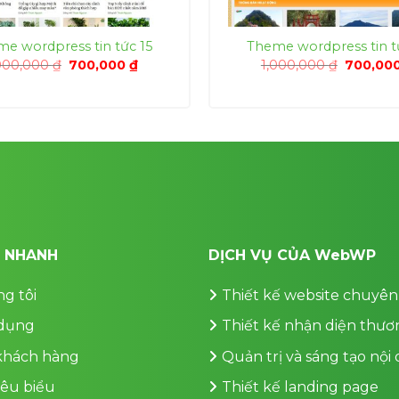
e wordpress tin tức 15
Theme wordpress tin t
Giá
Giá
Giá
000,000
₫
700,000
₫
1,000,000
₫
700,00
gốc
hiện
gốc
là:
tại
là:
1,000,000 ₫.
là:
1,000,00
700,000 ₫.
T NHANH
DỊCH VỤ CỦA WebWP
g tôi
Thiết kế website chuyên
dụng
Thiết kế nhận diện thươ
 khách hàng
Quản trị và sáng tạo nội
iêu biểu
Thiết kế landing page