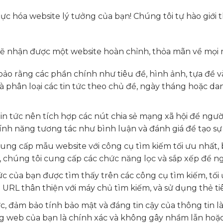
c hóa website lý tưởng của bạn! Chúng tôi tự hào giới 
ẽ nhận được một website hoàn chỉnh, thỏa mãn về mọi m
o rằng các phần chính như tiêu đề, hình ảnh, tựa đề v
à phân loại các tin tức theo chủ đề, ngày tháng hoặc d
n tức nên tích hợp các nút chia sẻ mạng xã hội để ngườ
tính năng tương tác như bình luận và đánh giá để tạo sự
cung cấp mẫu website với công cụ tìm kiếm tối ưu nhất, 
, chúng tôi cung cấp các chức năng lọc và sắp xếp để n
c của bạn được tìm thấy trên các công cụ tìm kiếm, tối
o URL thân thiện với máy chủ tìm kiếm, và sử dụng thẻ t
tức, đảm bảo tính bảo mật và đáng tin cậy của thông tin
ng web của bạn là chính xác và không gây nhầm lẫn hoặc