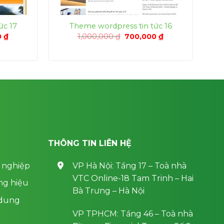
ức 17
Theme wordpress tin tức 16
Giá
Giá
Giá
0
₫
1,000,000
₫
700,000
₫
hiện
gốc
hiện
tại
là:
tại
0 ₫.
là:
1,000,000 ₫.
là:
700,000 ₫.
700,000 ₫.
THÔNG TIN LIÊN HỆ
 nghiệp
VP Hà Nội: Tầng 17 – Toà nhà
VTC Online-18 Tam Trinh – Hai
ng hiệu
Bà Trưng – Hà Nội
 dung
VP TPHCM: Tầng 46 – Toà nhà