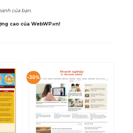
oanh của bạn.
lượng cao của WebWP.vn!
-30%