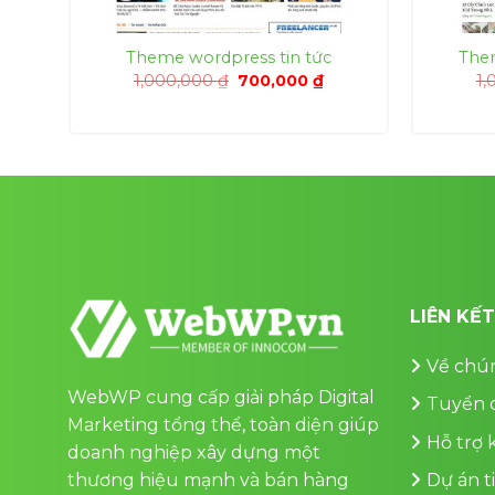
ật
Theme wordpress tin tức
Them
Giá
Giá
1,000,000
₫
700,000
₫
1,
gốc
hiện
á
là:
tại
ện
1,000,000 ₫.
là:
700,000 ₫.
0,000 ₫.
LIÊN KẾ
Về chún
WebWP cung cấp giải pháp Digital
Tuyển 
Marketing tổng thể, toàn diện giúp
Hỗ trợ
doanh nghiệp xây dựng một
thương hiệu mạnh và bán hàng
Dự án t