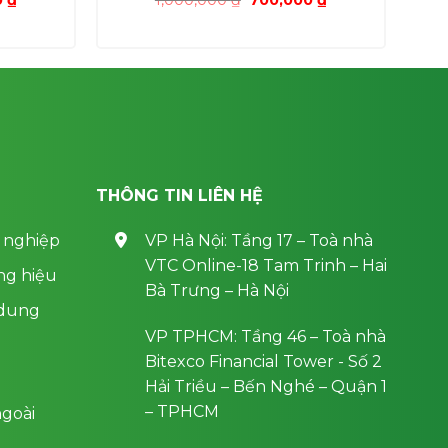
hiện
gốc
hiện
tại
là:
tại
0 ₫.
là:
1,000,000 ₫.
là:
700,000 ₫.
700,000 ₫.
THÔNG TIN LIÊN HỆ
 nghiệp
VP Hà Nội: Tầng 17 – Toà nhà
VTC Online-18 Tam Trinh – Hai
ng hiệu
Bà Trưng – Hà Nội
 dung
VP TPHCM: Tầng 46 – Toà nhà
Bitexco Financial Tower - Số 2
Hải Triều – Bến Nghé – Quận 1
– TPHCM
goài