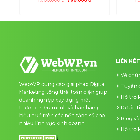
ện
gốc
hiện
là:
tại
1,000,000 ₫.
là:
0,000 ₫.
700,000 ₫.
LIÊN KẾ
Về chún
WebWP cung cấp giải pháp Digital
Tuyển 
Marketing tổng thể, toàn diện giúp
Hỗ trợ
doanh nghiệp xây dựng một
thương hiệu mạnh và bán hàng
Dự án t
hiệu quả trên các nền tảng số cho
Blog và
nhiều lĩnh vực kinh doanh
Hỗ trợ