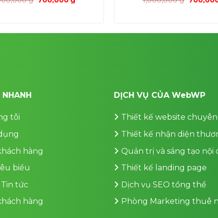
gốc
hiện
gốc
là:
tại
là:
1,000,000 ₫.
là:
1,000,00
700,000 ₫.
T NHANH
DỊCH VỤ CỦA WebWP
g tôi
Thiết kế website chuyên
dụng
Thiết kế nhận diện thươ
 khách hàng
Quản trị và sáng tạo nội
iêu biểu
Thiết kế landing page
 Tin tức
Dịch vụ SEO tổng thể
 khách hàng
Phòng Marketing thuê n