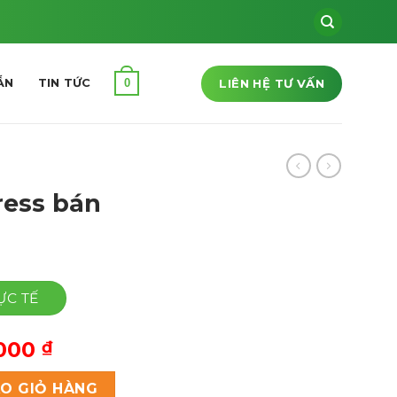
LIÊN HỆ TƯ VẤN
0
ẪN
TIN TỨC
ess bán
ỰC TẾ
Giá
,000
₫
hiện
 số lượng
tại
O GIỎ HÀNG