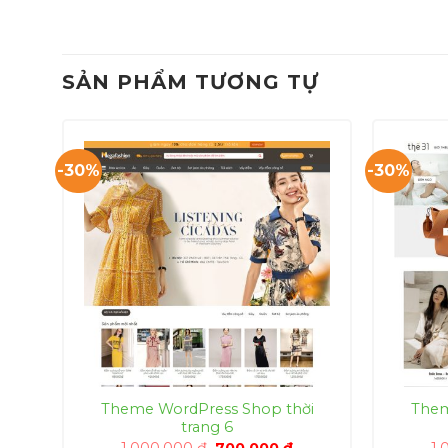
SẢN PHẨM TƯƠNG TỰ
-30%
-30%
Theme WordPress Shop thời
Them
trang 6
á
Giá
Giá
1,000,000
₫
700,000
₫
1,