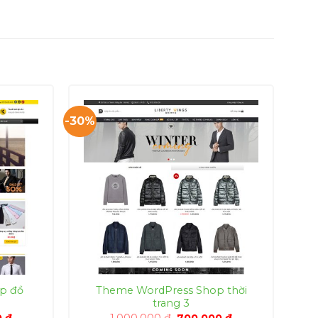
-30%
p đồ
Theme WordPress Shop thời
trang 3
Giá
Giá
Giá
0
₫
1,000,000
₫
700,000
₫