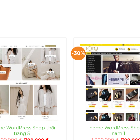
-30%
e WordPress Shop thời
Theme WordPress Sho
trang 5
nam 1
Giá
Giá
Giá
000,000
₫
700,000
₫
1,000,000
₫
700,00