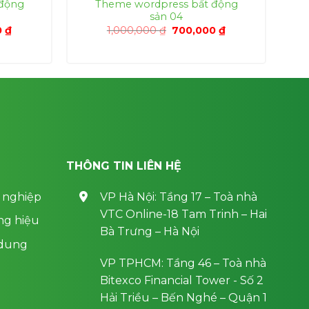
động
Theme wordpress bất động
sản 04
Giá
Giá
Giá
0
₫
1,000,000
₫
700,000
₫
hiện
gốc
hiện
tại
là:
tại
0 ₫.
là:
1,000,000 ₫.
là:
700,000 ₫.
700,000 ₫.
THÔNG TIN LIÊN HỆ
 nghiệp
VP Hà Nội: Tầng 17 – Toà nhà
VTC Online-18 Tam Trinh – Hai
ng hiệu
Bà Trưng – Hà Nội
 dung
VP TPHCM: Tầng 46 – Toà nhà
Bitexco Financial Tower - Số 2
Hải Triều – Bến Nghé – Quận 1