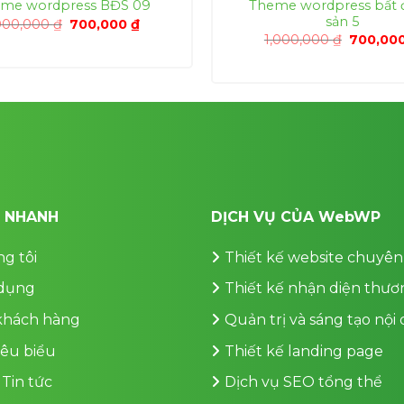
Theme wordpress bất 
me wordpress BĐS 09
sản 5
Giá
Giá
000,000
₫
700,000
₫
gốc
hiện
Giá
1,000,000
₫
700,00
là:
tại
gốc
1,000,000 ₫.
là:
là:
700,000 ₫.
1,000,00
T NHANH
DỊCH VỤ CỦA WebWP
g tôi
Thiết kế website chuyên
dụng
Thiết kế nhận diện thươ
 khách hàng
Quản trị và sáng tạo nội
iêu biểu
Thiết kế landing page
 Tin tức
Dịch vụ SEO tổng thể