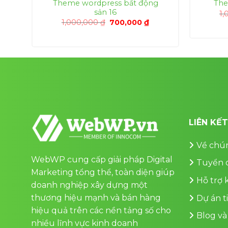
g
Theme wordpress bất động
The
sản 16
1,
á
Giá
Giá
1,000,000
₫
700,000
₫
ện
gốc
hiện
là:
tại
1,000,000 ₫.
là:
0,000 ₫.
700,000 ₫.
LIÊN KẾ
Về chún
WebWP cung cấp giải pháp Digital
Tuyển 
Marketing tổng thể, toàn diện giúp
Hỗ trợ
doanh nghiệp xây dựng một
thương hiệu mạnh và bán hàng
Dự án t
hiệu quả trên các nền tảng số cho
Blog và
nhiều lĩnh vực kinh doanh