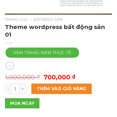
TRANG CHỦ
/
BẤT ĐỘNG SẢN
Theme wordpress bất động sản
01
XEM TRANG WEB THỰC TẾ
Giá
Giá
1,000,000
700,000
₫
₫
gốc
hiện
Theme wordpress bất động sản 01 số lượng
là:
tại
THÊM VÀO GIỎ HÀNG
1,000,000 ₫.
là:
700,000 ₫.
MUA NGAY